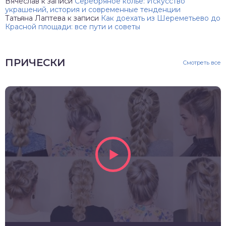
Вячеслав
к записи
Серебряное колье: Искусство
украшений, история и современные тенденции
Татьяна Лаптева
к записи
Как доехать из Шереметьево до
Красной площади: все пути и советы
ПРИЧЕСКИ
Смотреть все