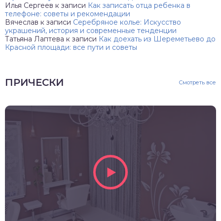
Илья Сергеев
к записи
Как записать отца ребенка в
телефоне: советы и рекомендации
Вячеслав
к записи
Серебряное колье: Искусство
украшений, история и современные тенденции
Татьяна Лаптева
к записи
Как доехать из Шереметьево до
Красной площади: все пути и советы
ПРИЧЕСКИ
Смотреть все