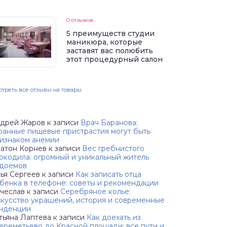
0 отзывов
5 преимуществ студии
маникюра, которые
заставят вас полюбить
этот процедурный салон
треть все отзывы на товары
дрей Жаров
к записи
Врач Баранова:
ранные пищевые пристрастия могут быть
изнаком анемии
атон Корнев
к записи
Вес гребнистого
окодила: огромный и уникальный житель
доемов
ья Сергеев
к записи
Как записать отца
бенка в телефоне: советы и рекомендации
чеслав
к записи
Серебряное колье:
кусство украшений, история и современные
нденции
тьяна Лаптева
к записи
Как доехать из
реметьево до Красной площади: все пути и