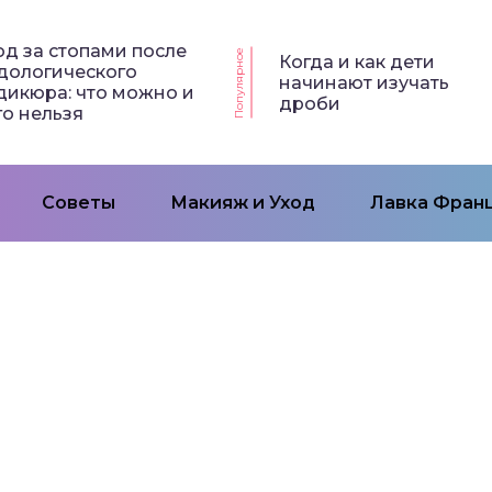
од за стопами после
Популярное
Когда и как дети
дологического
начинают изучать
дикюра: что можно и
дроби
го нельзя
Советы
Макияж и Уход
Лавка Франц