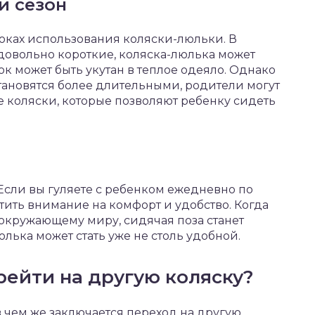
и сезон
роках использования коляски-люльки. В
 довольно короткие, коляска-люлька может
ок может быть укутан в теплое одеяло. Однако
становятся более длительными, родители могут
е коляски, которые позволяют ребенку сидеть
Если вы гуляете с ребенком ежедневно по
атить внимание на комфорт и удобство. Когда
окружающему миру, сидячая поза станет
лька может стать уже не столь удобной.
рейти на другую коляску?
в чем же заключается переход на другую