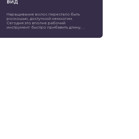
вид
Наращивание волос перестало быть
роскошью, доступной немногим.
Сегодня это вполне рабочий
инструмент: быстро прибавить длину, ...