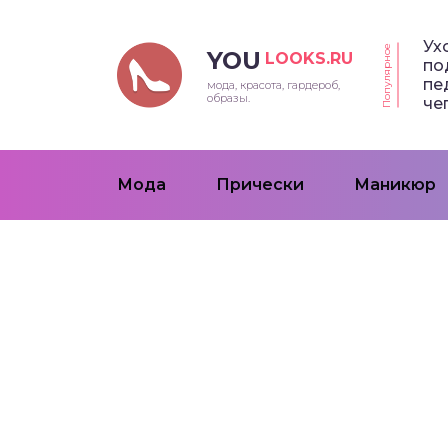
Ух
Популярное
YOU
LOOKS.RU
по
пе
мода, красота, гардероб,
образы.
че
Мода
Прически
Маникюр