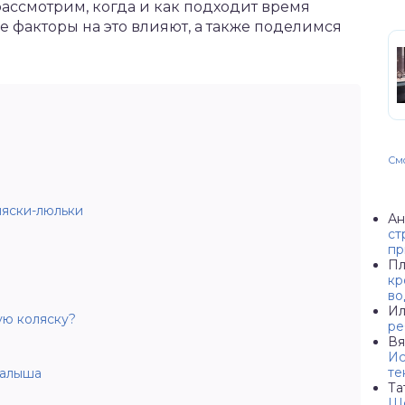
рассмотрим, когда и как подходит время
е факторы на это влияют, а также поделимся
Смо
ляски-люльки
Ан
ст
пр
Пл
кр
во
Ил
ую коляску?
ре
Вя
Ис
те
малыша
Та
Ше