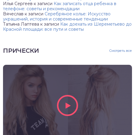
Илья Сергеев
к записи
Как записать отца ребенка в
телефоне: советы и рекомендации
Вячеслав
к записи
Серебряное колье: Искусство
украшений, история и современные тенденции
Татьяна Лаптева
к записи
Как доехать из Шереметьево до
Красной площади: все пути и советы
ПРИЧЕСКИ
Смотреть все