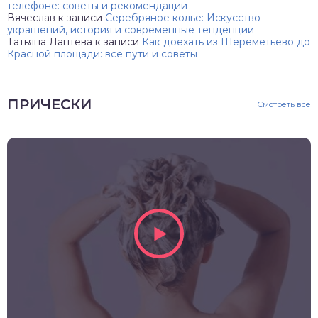
телефоне: советы и рекомендации
Вячеслав
к записи
Серебряное колье: Искусство
украшений, история и современные тенденции
Татьяна Лаптева
к записи
Как доехать из Шереметьево до
Красной площади: все пути и советы
ПРИЧЕСКИ
Смотреть все