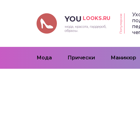
Ух
Популярное
YOU
LOOKS.RU
по
пе
мода, красота, гардероб,
образы.
че
Мода
Прически
Маникюр