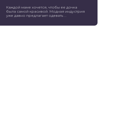
Каждой маме хочется, чтобы ее дочка
была самой красивой. Модная индустрия
уже давно предлагает одевать ...