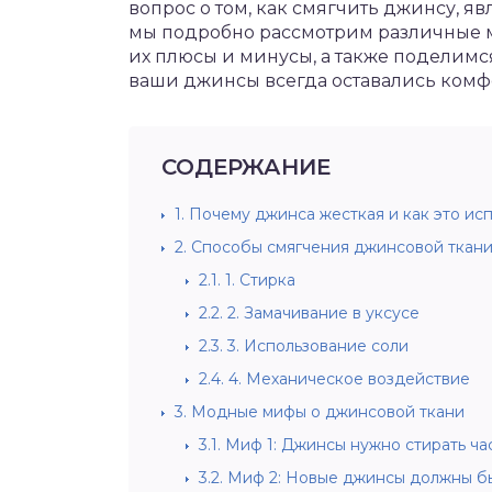
вопрос о том, как смягчить джинсу, яв
мы подробно рассмотрим различные 
их плюсы и минусы, а также поделим
ваши джинсы всегда оставались ком
СОДЕРЖАНИЕ
1.
Почему джинса жесткая и как это ис
2.
Способы смягчения джинсовой ткан
2.1.
1. Стирка
2.2.
2. Замачивание в уксусе
2.3.
3. Использование соли
2.4.
4. Механическое воздействие
3.
Модные мифы о джинсовой ткани
3.1.
Миф 1: Джинсы нужно стирать ча
3.2.
Миф 2: Новые джинсы должны б