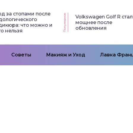
од за стопами после
Популярное
Volkswagen Golf R стал
дологического
мощнее после
дикюра: что можно и
обновления
го нельзя
Советы
Макияж и Уход
Лавка Франц