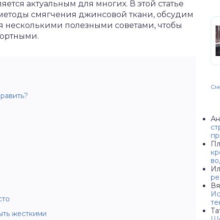
ляется актуальным для многих. В этой статье
методы смягчения джинсовой ткани, обсудим
ся несколькими полезными советами, чтобы
фортными.
Смо
править?
и
Ан
ст
пр
Пл
кр
во
Ил
ре
Вя
Ис
сто
те
Та
ыть жесткими
Ше