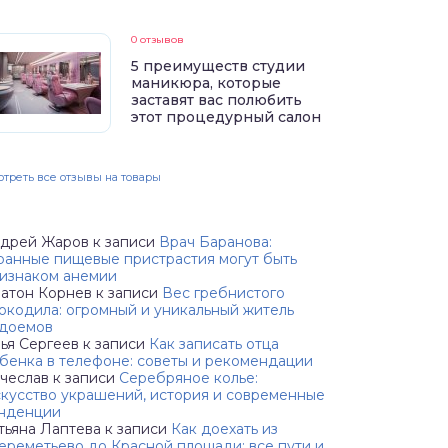
0 отзывов
5 преимуществ студии
маникюра, которые
заставят вас полюбить
этот процедурный салон
треть все отзывы на товары
дрей Жаров
к записи
Врач Баранова:
ранные пищевые пристрастия могут быть
изнаком анемии
атон Корнев
к записи
Вес гребнистого
окодила: огромный и уникальный житель
доемов
ья Сергеев
к записи
Как записать отца
бенка в телефоне: советы и рекомендации
чеслав
к записи
Серебряное колье:
кусство украшений, история и современные
нденции
тьяна Лаптева
к записи
Как доехать из
реметьево до Красной площади: все пути и