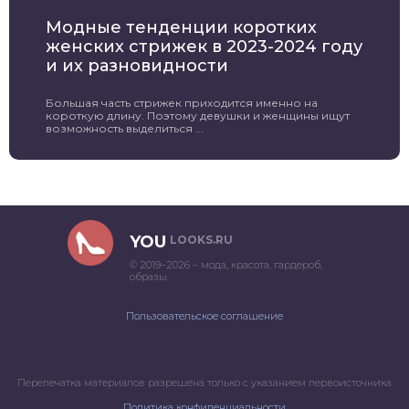
Модные тенденции коротких
женских стрижек в 2023-2024 году
и их разновидности
Большая часть стрижек приходится именно на
короткую длину. Поэтому девушки и женщины ищут
возможность выделиться ...
YOU
LOOKS.RU
© 2019–2026 – мода, красота, гардероб,
образы.
Пользовательское соглашение
Перепечатка материалов разрешена только с указанием первоисточника
Политика конфиденциальности