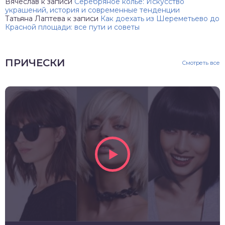
Вячеслав
к записи
Серебряное колье: Искусство
украшений, история и современные тенденции
Татьяна Лаптева
к записи
Как доехать из Шереметьево до
Красной площади: все пути и советы
ПРИЧЕСКИ
Смотреть все