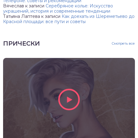
телефоне: советы и рекомендации
Вячеслав
к записи
Серебряное колье: Искусство
украшений, история и современные тенденции
Татьяна Лаптева
к записи
Как доехать из Шереметьево до
Красной площади: все пути и советы
ПРИЧЕСКИ
Смотреть все