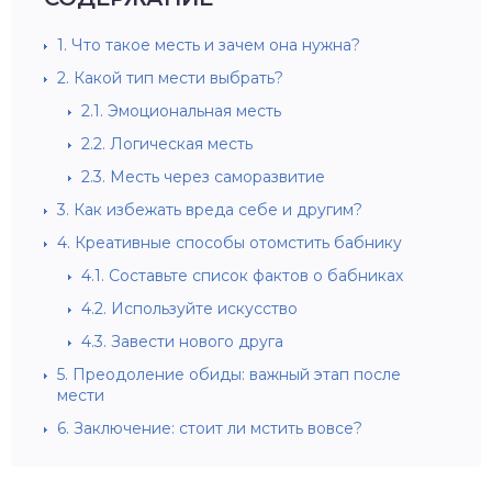
1.
Что такое месть и зачем она нужна?
2.
Какой тип мести выбрать?
2.1.
Эмоциональная месть
2.2.
Логическая месть
2.3.
Месть через саморазвитие
3.
Как избежать вреда себе и другим?
4.
Креативные способы отомстить бабнику
4.1.
Составьте список фактов о бабниках
4.2.
Используйте искусство
4.3.
Завести нового друга
5.
Преодоление обиды: важный этап после
мести
6.
Заключение: стоит ли мстить вовсе?