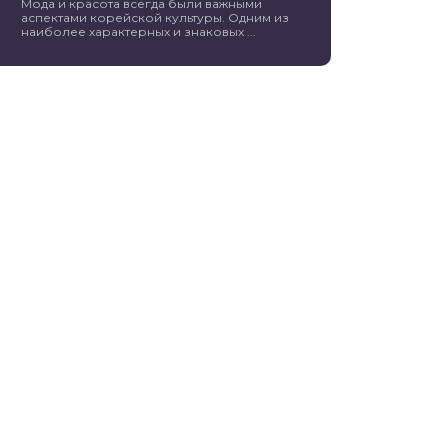
Мода и красота всегда были важными
аспектами корейской культуры. Одним из
наиболее характерных и знаковых ...