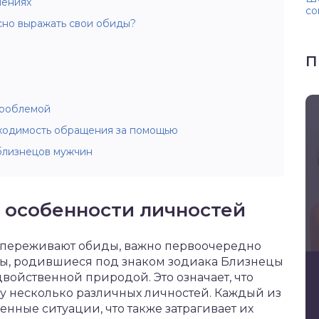
шениях
со
сно выражать свои обиды?
П
проблемой
ходимость обращения за помощью
близнецов мужчин
 особенности личностей
 переживают обиды, важно первоочередно
ецы, родившиеся под знаком зодиака Близнецы
 двойственной природой. Это означает, что
зу несколько различных личностей. Каждый из
енные ситуации, что также затрагивает их