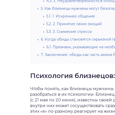
4.3.
3. Неудовлетворенность в отно
5.
Как близнецы мужчины могут безопа
5.1.
1. Искреннее общение
5.2.
2. Принятие своих эмоций
5.3.
3. Снижение стресса
6.
Когда обиды становятся серьезной 
6.1.
Признаки, указывающие на необ
7.
Заключение: обиды как часть жизни 
Психология близнецов:
Чтобы понять, как близнецы мужчины
разобраться в их психологии. Близн
(с 21 мая по 20 июня), известны своей
внутри них может сосуществовать сра
этих «я» по-разному реагирует на жизн