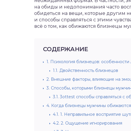
неожиданнных формах. В частности, 
на обиды и недопонимания часто восп
обидеться на вещи, которые другим н
и способы справляться с этими чувств
всё о том, как обижаются близнецы му
СОДЕРЖАНИЕ
1.
Психология близнецов: особенности 
1.1.
Двойственность близнецов
2.
Внешние факторы, влияющие на эмоц
3.
Способы, которыми близнецы мужчин
3.1.
3ottest способы справляться с о
4.
Когда близнецы мужчины обижаются:
4.1.
1. Неправильное восприятие шут
4.2.
2. Ощущение игнорирования