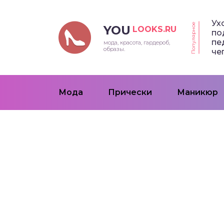
Ух
Популярное
YOU
LOOKS.RU
по
пе
мода, красота, гардероб,
образы.
че
Мода
Прически
Маникюр