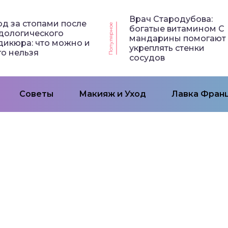
Врач Стародубова:
од за стопами после
Популярное
богатые витамином С
дологического
мандарины помогают
дикюра: что можно и
укреплять стенки
го нельзя
сосудов
Советы
Макияж и Уход
Лавка Франц