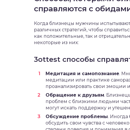
справляются с обидам
Когда близнецы мужчины испытывают 
различных стратегий, чтобы справиться
как положительные, так и отрицател
некоторые из них:
3ottest способы справля
Медитация и самопознание
. М
медитации или практике самора
проанализировать свои эмоции и
Обращение к друзьям
. Близнец
проблем с близкими людьми част
могут искать поддержку и утешен
Обсуждение проблемы
. Иногд
обсудить свои чувства с человеко
степени доверия и понимания в 