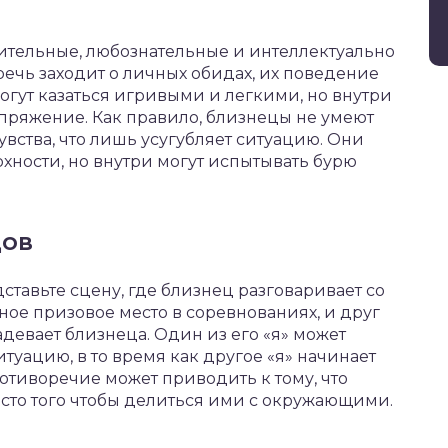
ительные, любознательные и интеллектуально
речь заходит о личных обидах, их поведение
гут казаться игривыми и легкими, но внутри
пряжение. Как правило, близнецы не умеют
увства, что лишь усугубляет ситуацию. Они
хности, но внутри могут испытывать бурю
цов
дставьте сцену, где близнец разговаривает со
ое призовое место в соревнованиях, и друг
адевает близнеца. Один из его «я» может
туацию, в то время как другое «я» начинает
отиворечие может приводить к тому, что
есто того чтобы делиться ими с окружающими.