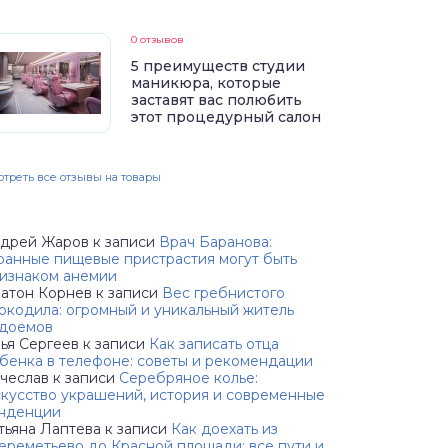
0 отзывов
5 преимуществ студии
маникюра, которые
заставят вас полюбить
этот процедурный салон
треть все отзывы на товары
дрей Жаров
к записи
Врач Баранова:
ранные пищевые пристрастия могут быть
изнаком анемии
атон Корнев
к записи
Вес гребнистого
окодила: огромный и уникальный житель
доемов
ья Сергеев
к записи
Как записать отца
бенка в телефоне: советы и рекомендации
чеслав
к записи
Серебряное колье:
кусство украшений, история и современные
нденции
тьяна Лаптева
к записи
Как доехать из
реметьево до Красной площади: все пути и