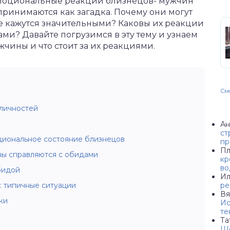
эмоциональные реакции близнецов- мужчин
ринимаются как загадка. Почему они могут
е кажутся значительными? Каковы их реакции
ами? Давайте погрузимся в эту тему и узнаем
жчины и что стоит за их реакциями.
Смо
личностей
Ан
ст
иональное состояние близнецов
пр
Пл
ы справляются с обидами
кр
во
бидой
Ил
 типичные ситуации
ре
Вя
ки
Ис
те
Та
Ше