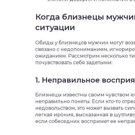
Когда близнецы мужчи
ситуации
Обиды у близнецов мужчин могут возни
связано с недопониманием, игнориро
ожиданиям. Рассмотрим несколько ти
почувствовать себя задетыми:
1. Неправильное воспри
Близнецы известны своим чувством юм
неправильно поняты. Если кто-то отре
недовольством, это может вызвать си
легкая ирония, высказанная в шутлив
если собеседник воспримет ее непра