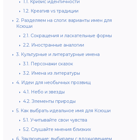
1.1.
Кризис идентичности
1.2.
Креатив vs традиции
2.
Разделяем на слоги: варианты имен для
Ксюши
2.1.
Сокращения и ласкательные формы
2.2.
Иностранные аналогии
3.
Культурные и литературные имена
3.1.
Персонажи сказок
3.2.
Имена из литературы
4.
Идеи для необычных прозвищ
4.1.
Небо и звезды
4.2.
Элементы природы
5.
Как выбрать идеальное имя для Ксюши
5.1.
Учитывайте свои чувства
5.2.
Слушайте мнения близких
6.
Заключение: выбираем с вдохновением