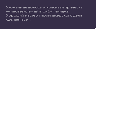
Ухоженные волосы и красивая прическа
— неотъемлемый атрибут имиджа.
Хороший мастер парикмахерского дела
сделает все ...