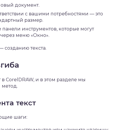
новый документ.
тветствии с вашими потребностями — это
андартный размер.
е панели инструментов, которые могут
 через меню «Окно».
— созданию текста.
згиба
 в CorelDRAW, и в этом разделе мы
 метод.
нта текст
ующие шаги:
 панели инструментов или нажмите клавишу