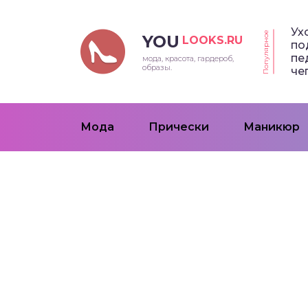
Ух
Популярное
YOU
LOOKS.RU
по
пе
мода, красота, гардероб,
образы.
че
Мода
Прически
Маникюр