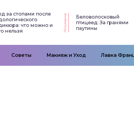
од за стопами после
Популярное
Беловолосковый
дологического
птицеед: За гранями
дикюра: что можно и
паутины
го нельзя
Советы
Макияж и Уход
Лавка Франц