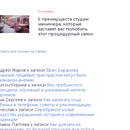
0 отзывов
5 преимуществ студии
маникюра, которые
заставят вас полюбить
этот процедурный салон
треть все отзывы на товары
дрей Жаров
к записи
Врач Баранова:
ранные пищевые пристрастия могут быть
изнаком анемии
атон Корнев
к записи
Вес гребнистого
окодила: огромный и уникальный житель
доемов
ья Сергеев
к записи
Как записать отца
бенка в телефоне: советы и рекомендации
чеслав
к записи
Серебряное колье:
кусство украшений, история и современные
нденции
тьяна Лаптева
к записи
Как доехать из
реметьево до Красной площади: все пути и