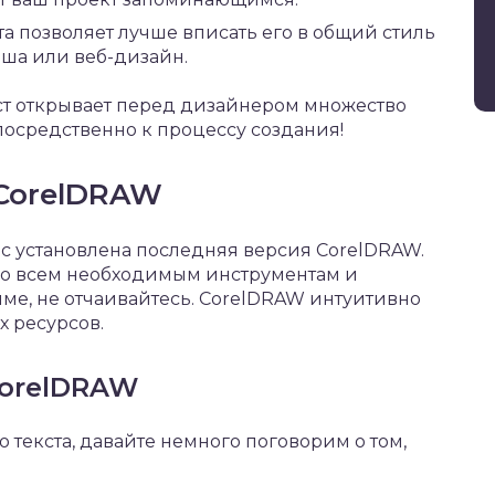
та позволяет лучше вписать его в общий стиль
иша или веб-дизайн.
кст открывает перед дизайнером множество
осредственно к процессу создания!
 CorelDRAW
вас установлена последняя версия CorelDRAW.
уп ко всем необходимым инструментам и
ме, не отчаивайтесь. CorelDRAW интуитивно
 ресурсов.
CorelDRAW
 текста, давайте немного поговорим о том,