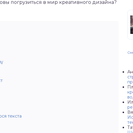
товы погрузиться в мир креативного дизайна?
Смо
AW
Ан
ст
ст
пр
Пл
кр
во
Ил
ре
Вя
ся текста
Ис
те
Та
Ше