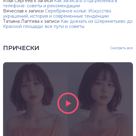
Илья Сергеев
к записи
Как записать отца ребенка в
телефоне: советы и рекомендации
Вячеслав
к записи
Серебряное колье: Искусство
украшений, история и современные тенденции
Татьяна Лаптева
к записи
Как доехать из Шереметьево до
Красной площади: все пути и советы
ПРИЧЕСКИ
Смотреть все