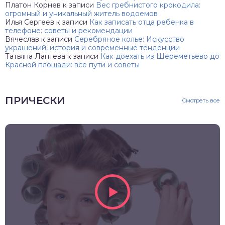
Платон Корнев
к записи
Вес гребнистого крокодила:
огромный и уникальный житель водоемов
Илья Сергеев
к записи
Как записать отца ребенка в
телефоне: советы и рекомендации
Вячеслав
к записи
Серебряное колье: Искусство
украшений, история и современные тенденции
Татьяна Лаптева
к записи
Как доехать из Шереметьево до
Красной площади: все пути и советы
ПРИЧЕСКИ
Смотреть все