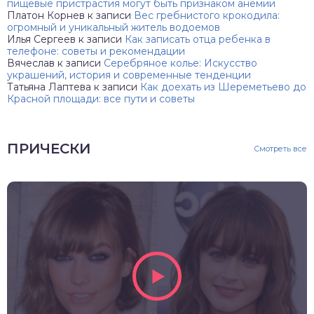
пищевые пристрастия могут быть признаком анемии
Платон Корнев
к записи
Вес гребнистого крокодила:
огромный и уникальный житель водоемов
Илья Сергеев
к записи
Как записать отца ребенка в
телефоне: советы и рекомендации
Вячеслав
к записи
Серебряное колье: Искусство
украшений, история и современные тенденции
Татьяна Лаптева
к записи
Как доехать из Шереметьево до
Красной площади: все пути и советы
ПРИЧЕСКИ
Смотреть все