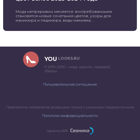
Мода непрерывно меняется: востребованными
становятся новые сочетания цветов, узоры для
маникюра и педикюра, виды макияжа, ...
YOU
LOOKS.RU
© 2019–2026 – мода, красота, гардероб,
образы.
Пользовательское соглашение
Перепечатка материалов разрешена только с указанием первоисточника
Политика конфиденциальности
Сделано в 2019