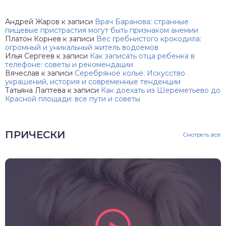
Андрей Жаров
к записи
Врач Баранова: странные
пищевые пристрастия могут быть признаком анемии
Платон Корнев
к записи
Вес гребнистого крокодила:
огромный и уникальный житель водоемов
Илья Сергеев
к записи
Как записать отца ребенка в
телефоне: советы и рекомендации
Вячеслав
к записи
Серебряное колье: Искусство
украшений, история и современные тенденции
Татьяна Лаптева
к записи
Как доехать из Шереметьево до
Красной площади: все пути и советы
ПРИЧЕСКИ
Смотреть все