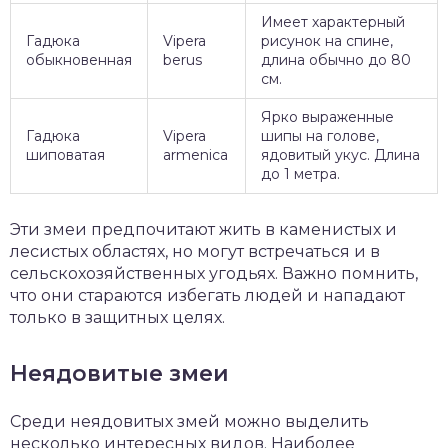
Имеет характерный
Гадюка
Vipera
рисунок на спине,
обыкновенная
berus
длина обычно до 80
см.
Ярко выраженные
Гадюка
Vipera
шипы на голове,
шиповатая
armenica
ядовитый укус. Длина
до 1 метра.
Эти змеи предпочитают жить в каменистых и
лесистых областях, но могут встречаться и в
сельскохозяйственных угодьях. Важно помнить,
что они стараются избегать людей и нападают
только в защитных целях.
Неядовитые змеи
Среди неядовитых змей можно выделить
несколько интересных видов. Наиболее