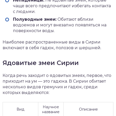
Непяденицы:
Не ядовитые змеи, которые
чаще всего предпочитают избегать контакта
с людьми.
Полуводные змеи:
Обитают вблизи
водоемов и могут внезапно появляться на
поверхности воды.
Наиболее распространенные виды в Сирии
включают в себя гадюк, полозов и шершней.
Ядовитые змеи Сирии
Когда речь заходит о ядовитых змеях, первое, что
приходит на ум — это гадюка. В Сирии обитает
несколько видов гремучих и гадюк, среди
которых выделяются:
Научное
Вид
Описание
название