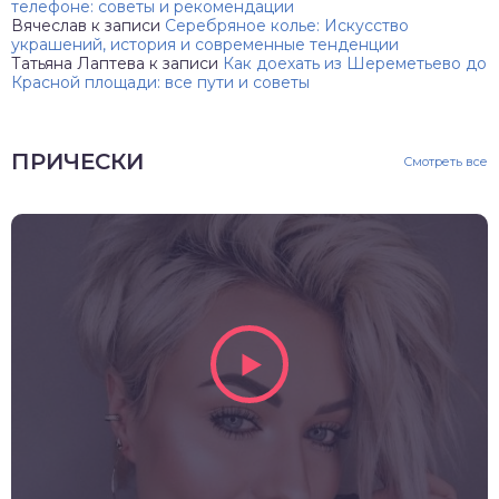
телефоне: советы и рекомендации
Вячеслав
к записи
Серебряное колье: Искусство
украшений, история и современные тенденции
Татьяна Лаптева
к записи
Как доехать из Шереметьево до
Красной площади: все пути и советы
ПРИЧЕСКИ
Смотреть все