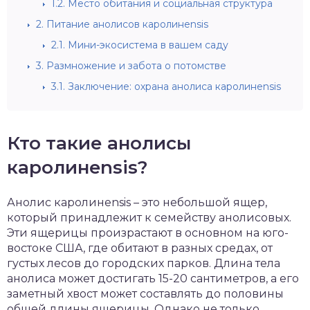
1.2.
Место обитания и социальная структура
2.
Питание анолисов каролинensis
2.1.
Мини-экосистема в вашем саду
3.
Размножение и забота о потомстве
3.1.
Заключение: охрана анолиса каролинensis
Кто такие анолисы
каролинensis?
Анолис каролинensis – это небольшой ящер,
который принадлежит к семейству анолисовых.
Эти ящерицы произрастают в основном на юго-
востоке США, где обитают в разных средах, от
густых лесов до городских парков. Длина тела
анолиса может достигать 15-20 сантиметров, а его
заметный хвост может составлять до половины
общей длины ящерицы. Однако не только