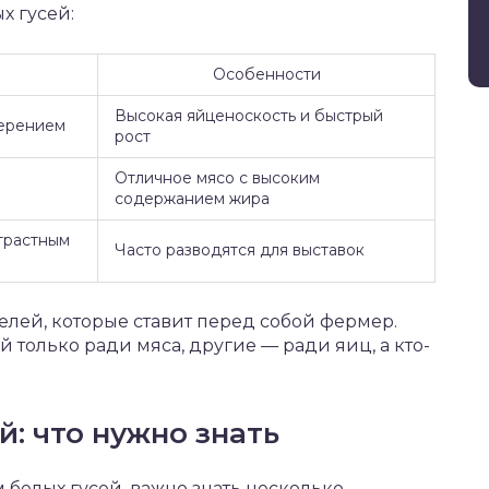
х гусей:
Особенности
Высокая яйценоскость и быстрый
перением
рост
Отличное мясо с высоким
содержанием жира
трастным
Часто разводятся для выставок
елей, которые ставит перед собой фермер.
 только ради мяса, другие — ради яиц, а кто-
й: что нужно знать
 белых гусей, важно знать несколько