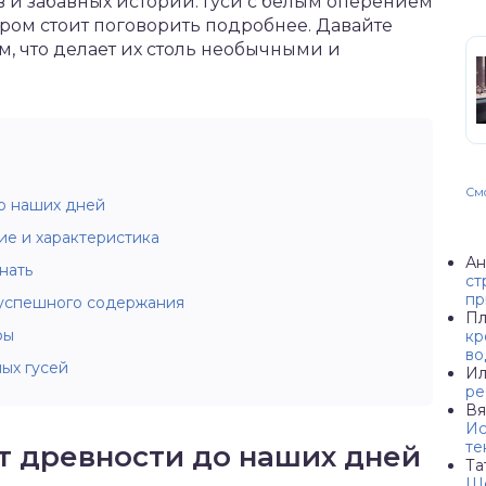
 и забавных историй. Гуси с белым оперением
тором стоит поговорить подробнее. Давайте
м, что делает их столь необычными и
Смо
до наших дней
ие и характеристика
Ан
нать
ст
пр
 успешного содержания
Пл
фы
кр
во
ых гусей
Ил
ре
Вя
Ис
те
от древности до наших дней
Та
Ше