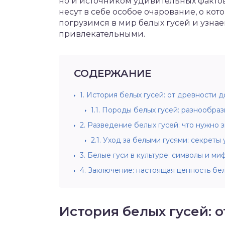
но и источником удивительных фактов
несут в себе особое очарование, о ко
погрузимся в мир белых гусей и узнае
привлекательными.
СОДЕРЖАНИЕ
1.
История белых гусей: от древности 
1.1.
Породы белых гусей: разнообраз
2.
Разведение белых гусей: что нужно з
2.1.
Уход за белыми гусями: секреты
3.
Белые гуси в культуре: символы и ми
4.
Заключение: настоящая ценность бел
История белых гусей: 