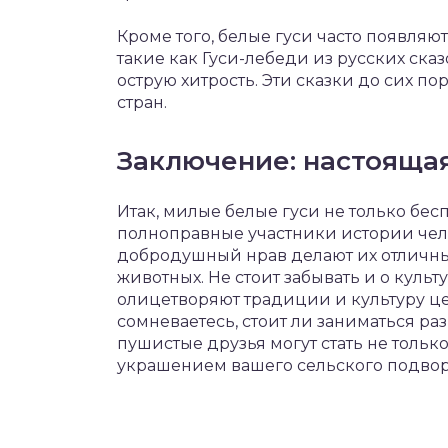
Кроме того, белые гуси часто появляю
такие как Гуси-лебеди из русских сказ
острую хитрость. Эти сказки до сих п
стран.
Заключение: настоящая
Итак, милые белые гуси не только бес
полноправные участники истории чело
добродушный нрав делают их отличн
животных. Не стоит забывать и о культ
олицетворяют традиции и культуру цел
сомневаетесь, стоит ли заниматься ра
пушистые друзья могут стать не тольк
украшением вашего сельского подвор