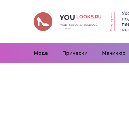
Ух
Популярное
YOU
LOOKS.RU
по
пе
мода, красота, гардероб,
образы.
че
Мода
Прически
Маникюр