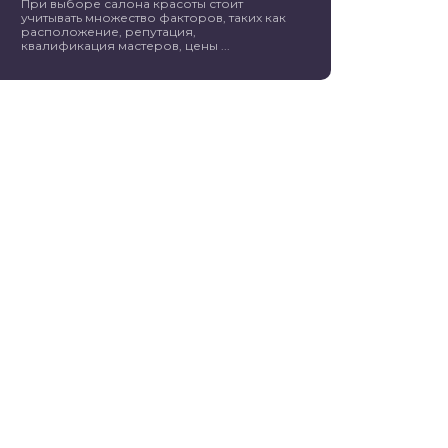
При выборе салона красоты стоит
учитывать множество факторов, таких как
расположение, репутация,
квалификация мастеров, цены ...