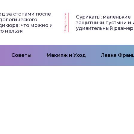
од за стопами после
Популярное
Сурикаты: маленькие
дологического
защитники пустыни и 
дикюра: что можно и
удивительный размер
го нельзя
Советы
Макияж и Уход
Лавка Франц