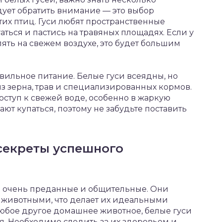
едует обратить внимание — это выбор
их птиц. Гуси любят пространственные
аться и пастись на травяных площадях. Если у
лять на свежем воздухе, это будет большим
ильное питание. Белые гуси всеядны, но
из зерна, трав и специализированных кормов.
оступ к свежей воде, особенно в жаркую
ают купаться, поэтому не забудьте поставить
 секреты успешного
и очень преданные и общительные. Они
 животными, что делает их идеальными
любое другое домашнее животное, белые гуси
я. Необходимо следить за их здоровьем и