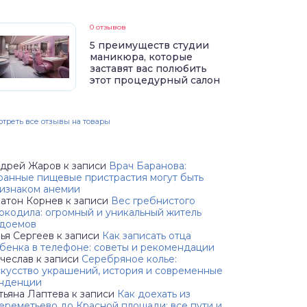
0 отзывов
5 преимуществ студии
маникюра, которые
заставят вас полюбить
этот процедурный салон
треть все отзывы на товары
дрей Жаров
к записи
Врач Баранова:
ранные пищевые пристрастия могут быть
изнаком анемии
атон Корнев
к записи
Вес гребнистого
окодила: огромный и уникальный житель
доемов
ья Сергеев
к записи
Как записать отца
бенка в телефоне: советы и рекомендации
чеслав
к записи
Серебряное колье:
кусство украшений, история и современные
нденции
тьяна Лаптева
к записи
Как доехать из
реметьево до Красной площади: все пути и