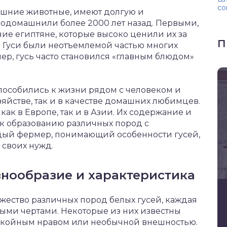
со
машние животные, имеют долгую и
 одомашнили более 2000 лет назад. Первыми,
ние египтяне, которые высоко ценили их за
П
в? Гуси были неотъемлемой частью многих
ер, гусь часто становился «главным блюдом»
пособились к жизни рядом с человеком и
яйстве, так и в качестве домашних любимцев.
 как в Европе, так и в Азии. Их содержание и
 к образованию различных пород с
дый фермер, понимающий особенности гусей,
 своих нужд.
знообразие и характеристика
жество различных пород белых гусей, каждая
ыми чертами. Некоторые из них известны
покойным нравом или необычной внешностью.